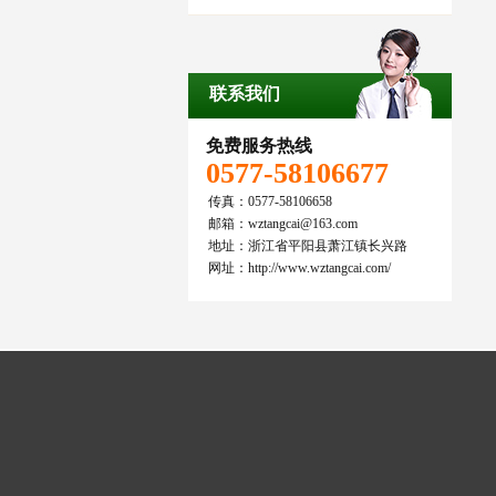
联系我们
免费服务热线
0577-58106677
传真：0577-58106658
邮箱：wztangcai@163.com
地址：浙江省平阳县萧江镇长兴路
网址：http://www.wztangcai.com/