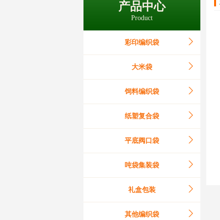
产品中心
Product
彩印编织袋
大米袋
饲料编织袋
纸塑复合袋
平底阀口袋
吨袋集装袋
礼盒包装
其他编织袋