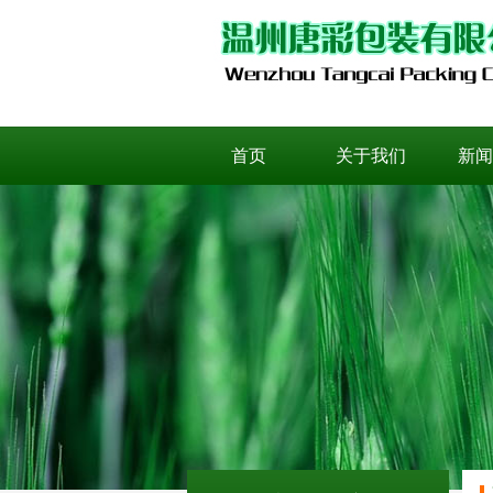
首页
关于我们
新闻