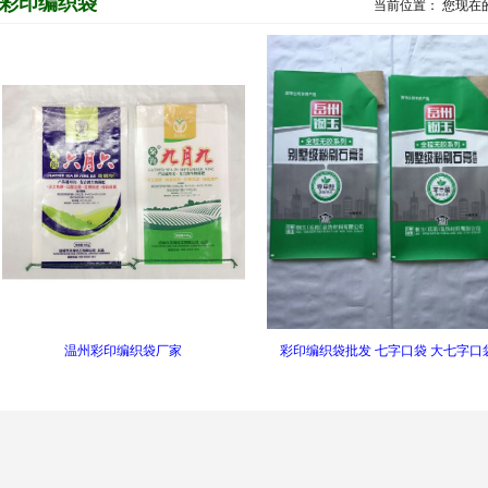
彩印编织袋
当前位置： 您现在
温州彩印编织袋厂家
彩印编织袋批发 七字口袋 大七字口